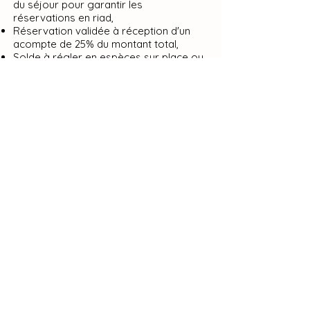
du séjour pour garantir les
réservations en riad,
Réservation validée à réception d'un
acompte de 25% du montant total,
Solde à régler en espèces sur place ou
par virement bancaire avant l'arrivée
(frais bancaires de 2% à la charge de
l’émetteur·rice).
Modalités d’annulation
Annulation plus de 90 jours avant la
date d’arrivée : remboursement intégral
de l’acompte, déduction faite des frais
bancaires éventuels.
Annulation entre 90 et 60 jours avant
l’arrivée : 50% de l’acompte est
remboursé.
Annulation entre 59 et 14 jours avant
l’arrivée : l’acompte est conservé à titre
de dédommagement pour le travail
engagé.
Annulation moins de 14 jours avant
l’arrivée ou en cas de non-présentation
: 100% du montant total est dû.