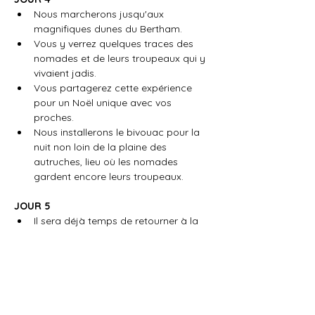
Nous marcherons jusqu'aux 
magnifiques dunes du Bertham.
Vous y verrez quelques traces des 
nomades et de leurs troupeaux qui y 
vivaient jadis.
Vous partagerez cette expérience 
pour un Noël unique avec vos 
proches.
Nous installerons le bivouac pour la 
nuit non loin de la plaine des 
autruches, lieu où les nomades 
gardent encore leurs troupeaux.
JOUR 5
Il sera déjà temps de retourner à la 
civilisation après le petit déjeuner.
Votre chauffeur vous conduira 
jusqu'à Marrakech, à votre logement 
ou à l'aéroport.