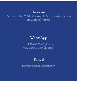
Adresse
Douar Aarib, 47402 M'hamid El Ghizlane (province
de Zagora) Maroc
WhatsApp
+41 76 616 86 43
(Suisse)
+212 656 91 16 54
(Maroc)
E-mail
info@oiseaududesert.com
Nous suivre
Organisateur de voyage L'oiseau du désert -