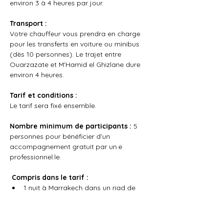
environ 3 à 4 heures par jour.
Transport :
Votre chauffeur vous prendra en charge 
pour les transferts en voiture ou minibus 
(dès 10 personnes). Le trajet entre 
Ouarzazate et M'Hamid el Ghizlane dure 
environ 4 heures.
Tarif et conditions :
Le tarif sera fixé ensemble.
Nombre minimum de participants :
 5 
personnes pour bénéficier d’un 
accompagnement gratuit par un.e 
professionnel.le.
Compris dans le tarif :
1 nuit à Marrakech dans un riad de 
charme ;
4 nuits en bivouac dans le désert ;
Repas et boissons pendant le séjour 