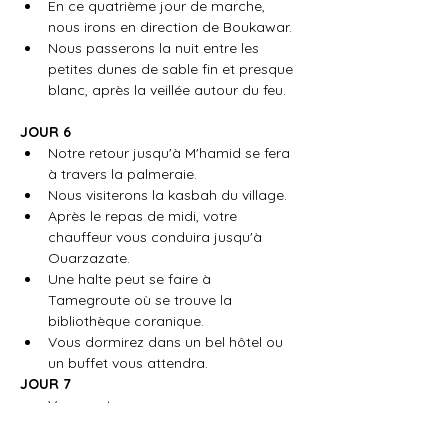
En ce quatrième jour de marche, 
nous irons en direction de Boukawar.
Nous passerons la nuit entre les 
petites dunes de sable fin et presque 
blanc, après la veillée autour du feu.
JOUR 6
Notre retour jusqu'à M'hamid se fera 
à travers la palmeraie.
Nous visiterons la kasbah du village.
Après le repas de midi, votre 
chauffeur vous conduira jusqu'à 
Ouarzazate.
Une halte peut se faire à 
Tamegroute où se trouve la 
bibliothèque coranique.
Vous dormirez dans un bel hôtel ou 
un buffet vous attendra.
JOUR 7
Vous rentrerez par vos propres 
moyens ou votre chauffeur vous 
conduira jusqu'à la ville de votre 