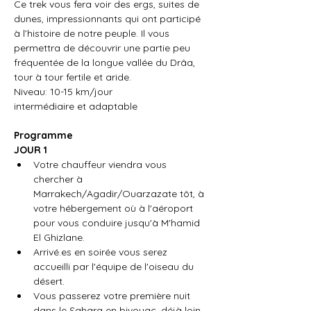
​Ce trek vous fera voir des ergs, suites de 
dunes, impressionnants qui ont participé 
à l’histoire de notre peuple. Il vous 
permettra de découvrir une partie peu 
fréquentée de la longue vallée du Drâa, 
tour à tour fertile et aride.
Niveau: 10-15 km/jour
intermédiaire et adaptable
Programme
JOUR 1
Votre chauffeur viendra vous 
chercher à 
Marrakech/Agadir/Ouarzazate tôt, à 
votre hébergement où à l'aéroport 
pour vous conduire jusqu'à M'hamid 
El Ghizlane.
Arrivé.es en soirée vous serez 
accueilli par l'équipe de l'oiseau du 
désert.
Vous passerez votre première nuit 
dans le Sahara en bivouac, déjà loin 