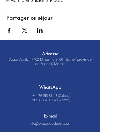
M'Hamid El Ghizlane, Maroc
Partager ce séjour
Adresse
Douar Aarib, 47402 M'hamid El Ghizlane (province
de Zagora) Maroc
WhatsApp
+41 76 616 86 43
(Suisse)
+212 656 91 16 54
(Maroc)
E-mail
info@oiseaududesert.com