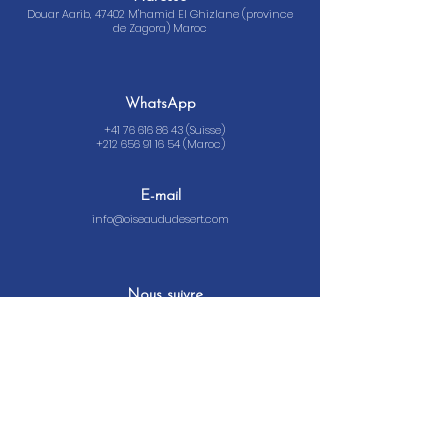
Douar Aarib, 47402 M'hamid El Ghizlane (province
de Zagora) Maroc
WhatsApp
+41 76 616 86 43
(Suisse)
+212 656 91 16 54
(Maroc)
E-mail
info@oiseaududesert.com
Nous suivre
Organisateur de voyage L'oiseau du désert -
Patente n°
47725713
© 2026 L'oiseau du désert